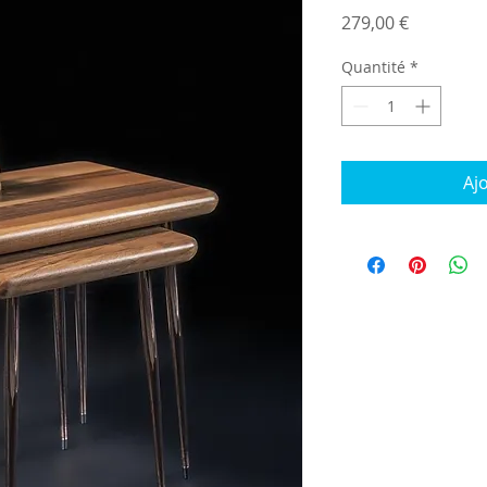
Prix
279,00 €
Quantité
*
Aj