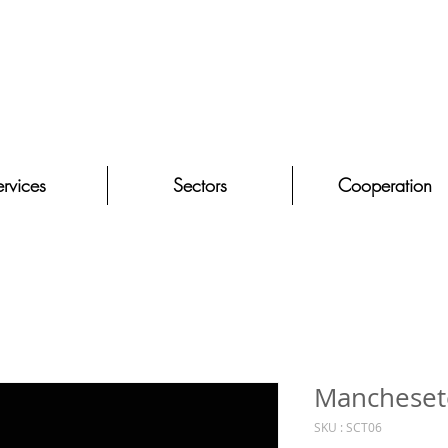
rvices
Sectors
Cooperation
Mancheset
SKU : SCT06