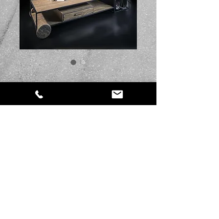
SKU : CF08
Gazzete
Prix
359,00 €
Quantité
*
Ajouter au panier