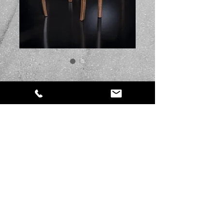
Artikelnummer: SCT01
Pisa
Preis
249,00 €
Anzahl
*
In den Warenkorb