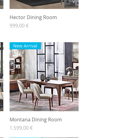
Hurtigvisning
Hector Dining Room
Pris
999,00 €
New Arrival
Hurtigvisning
Montana Dining Room
Pris
1.599,00 €