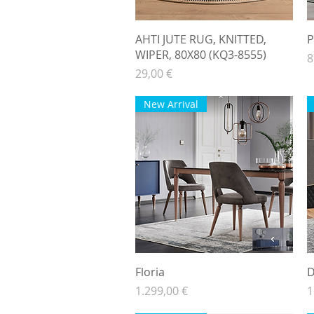
Hurtigvisning
AHTI JUTE RUG, KNITTED,
P
WIPER, 80X80 (KQ3-8555)
P
8
Pris
29,00 €
New Arrival
Hurtigvisning
Floria
D
Pris
P
1.299,00 €
1