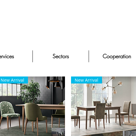
rvices
Sectors
Cooperation
New Arrival
New Arrival