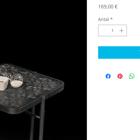
Pris
169,00 €
Antal
*