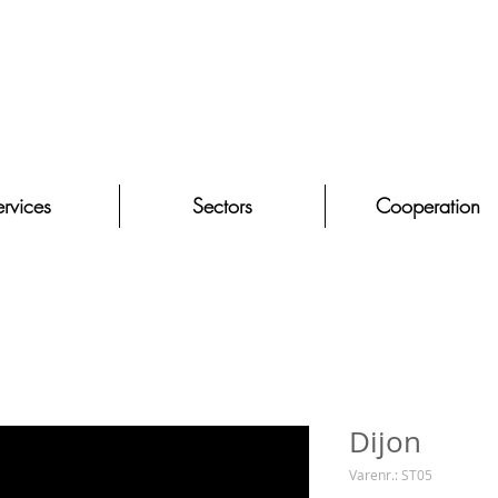
rvices
Sectors
Cooperation
Dijon
Varenr.: ST05