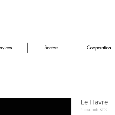
rvices
Sectors
Cooperation
Le Havre
Productcode: ST09