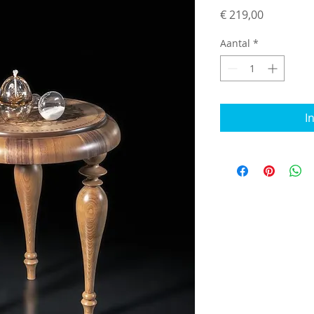
Prijs
€ 219,00
Aantal
*
I