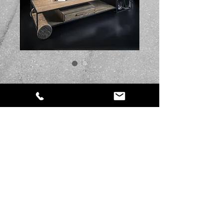
Productcode: CF08
Gazzete
Prijs
€ 359,00
Aantal
*
In winkelwagen