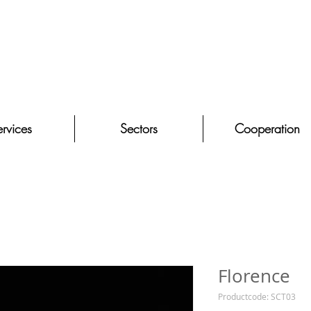
rvices
Sectors
Cooperation
Florence
Productcode: SCT03