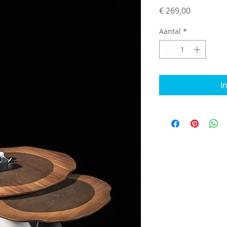
Prijs
€ 269,00
Aantal
*
I