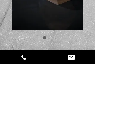
SKU: ST13
Orleans
Cena
239,00 €
Daudzums
*
Pievienot grozam