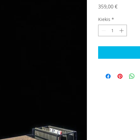
Price
359,00 €
Kiekis
*