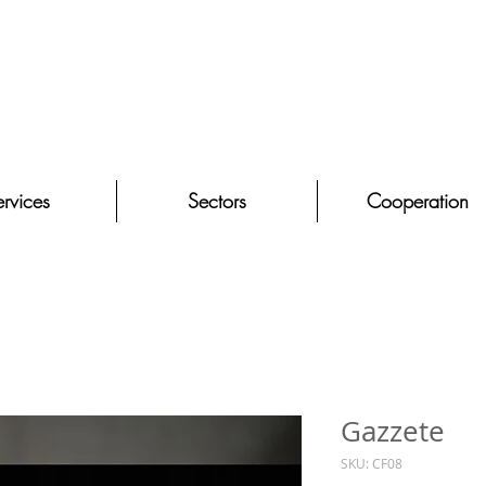
rvices
Sectors
Cooperation
Gazzete
SKU: CF08