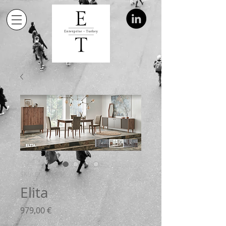
SKU: ELI01
Elita
Price
979,00 €