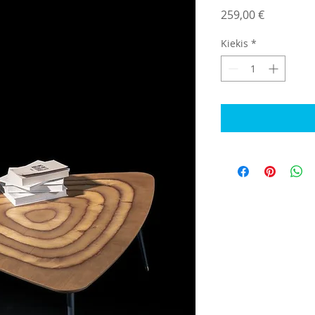
Price
259,00 €
Kiekis
*