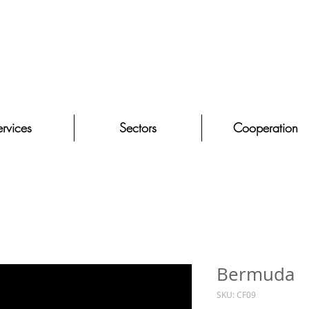
rvices
Sectors
Cooperation
Bermuda
SKU: CF09