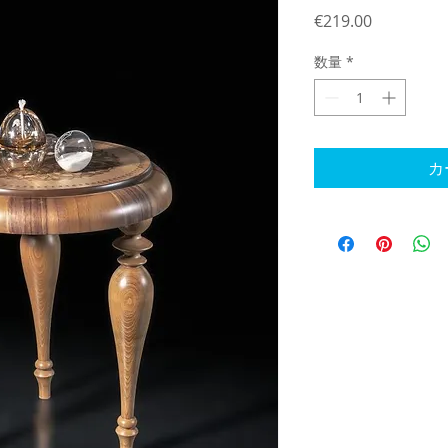
価
€219.00
格
数量
*
カ