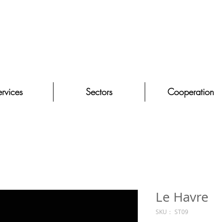
rvices
Sectors
Cooperation
Le Havre
SKU： ST09