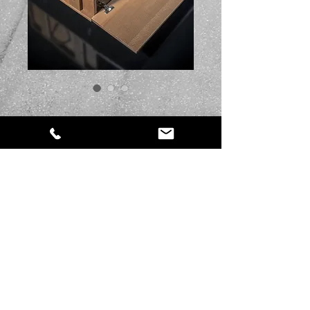
SKU： CF07
Browning
価
€449.00
格
数量
*
カートに追加する