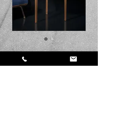
SKU: ST06
Reims
Prezzo
129,00 €
Quantità
*
Aggiungi al carrello