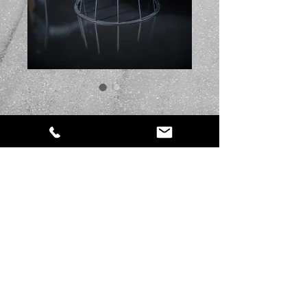
SKU: CF11
Oslo
Τιμή
249,00 €
Ποσότητα
*
Προσθήκη στο καλάθι